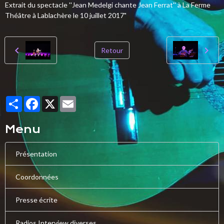
Extrait du spectacle ''Jean Medelgi chante Jean Ferrat'' à La Ferme
Théâtre à Lablachère le 10 juillet 2017"
Retour
Partager
Facebook
X
Email
Menu
Présentation
Coordonnées
Presse écrite
Radios Interview diverses